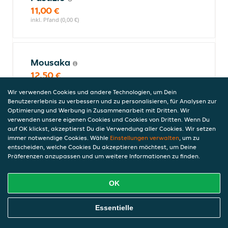
11,00 €
inkl. Pfand (0,00 €)
Mousaka
12,50 €
inkl. Pfand (0,00 €)
Wir verwenden Cookies und andere Technologien, um Dein
Benutzererlebnis zu verbessern und zu personalisieren, für Analysen zur
Optimierung und Werbung in Zusammenarbeit mit Dritten. Wir
verwenden unsere eigenen Cookies und Cookies von Dritten. Wenn Du
Tortellini gefüllt mit Prosciutto in
auf OK klickst, akzeptierst Du die Verwendung aller Cookies. Wir setzen
Käse-Sahnesauce
immer notwendige Cookies. Wähle
Einstellungen verwalten
, um zu
entscheiden, welche Cookies Du akzeptieren möchtest, um Deine
Tortellini gefüllt mit Prosciutto in Käse-
Präferenzen anzupassen und um weitere Informationen zu finden.
Sahnesauce
12,50 €
inkl. Pfand (0,00 €)
OK
Online Essen Bestellen
Essentielle
Tortellini gefüllt mit Spinat und