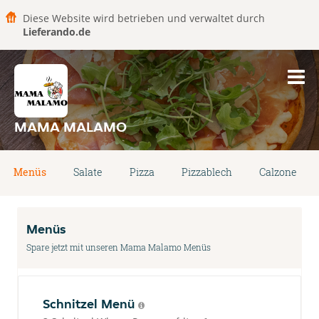
Diese Website wird betrieben und verwaltet durch
Lieferando.de
MAMA MALAMO
Menüs
Salate
Pizza
Pizzablech
Calzone
Menüs
Spare jetzt mit unseren Mama Malamo Menüs
Schnitzel Menü